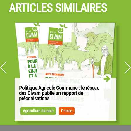
ARTICLES SIMILAIRES
Politique Agricole Commune : le réseau
des Civam publie un rapport de
préconisations
Alors que les négociations pour la PAC ont
débuté sur la base des propositions de la
Agriculture durable
Presse
Commission européenne, les Civam publient...