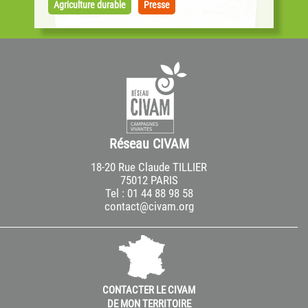
débuté sur la base des propositions de la
Agriculture durable
Presse
Commission européenne, les Civam publient...
Réseau CIVAM
18-20 Rue Claude TILLIER
75012 PARIS
Tel : 01 44 88 98 58
contact@civam.org
CONTACTER LE CIVAM
DE MON TERRITOIRE