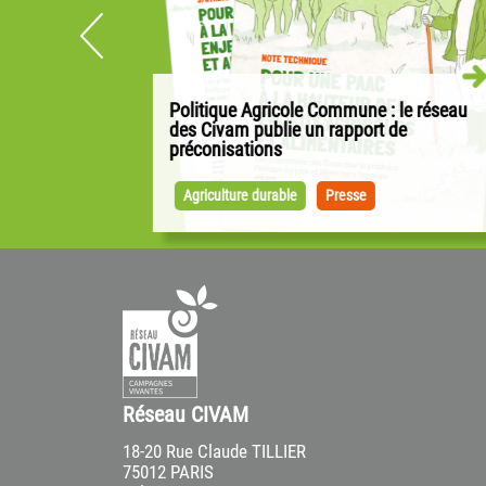
Politique Agricole Commune : le réseau
idaire en
des Civam publie un rapport de
préconisations
ut Bocage
Alors que les négociations pour la PAC ont
e
débuté sur la base des propositions de la
Agriculture durable
Presse
is (79...
Commission européenne, les Civam...
Réseau CIVAM
18-20 Rue Claude TILLIER
75012 PARIS