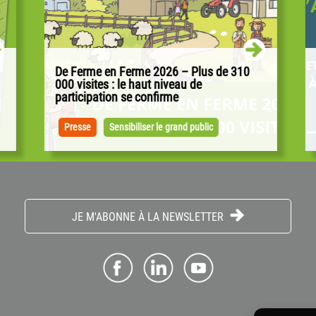
De Ferme en Ferme 2026 – Plus de 310
000 visites : le haut niveau de
participation se confirme
Alors que l’alimentation, la souveraineté
alimentaire et la transition agricole occupent
Presse
Sensibiliser le grand public
une place importante dans le débat...
JE M'ABONNE À LA NEWSLETTER