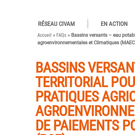
RÉSEAU CIVAM
EN ACTION
Pour des
»
»
camp
Accueil
FAQs
Bassins versants – eau potabl
agroenvironnementales et Climatiques (MAEC)
viva
BASSINS VERSAN
TERRITORIAL PO
PRATIQUES AGRI
AGROENVIRONNEM
DE PAIEMENTS P