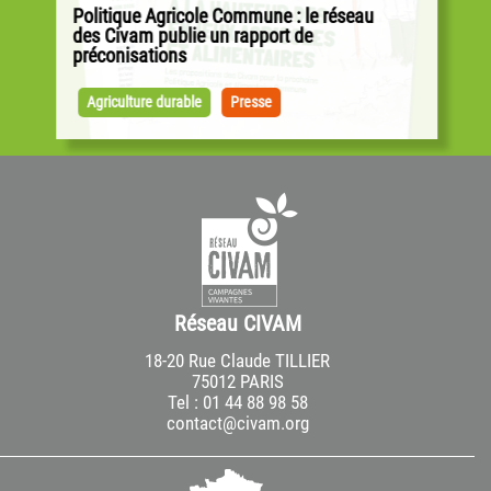
Politique Agricole Commune : le réseau
des Civam publie un rapport de
préconisations
Alors que les négociations pour la PAC ont
débuté sur la base des propositions de la
Agriculture durable
Presse
Commission européenne, les Civam publient...
Réseau CIVAM
18-20 Rue Claude TILLIER
75012 PARIS
Tel : 01 44 88 98 58
contact@civam.org