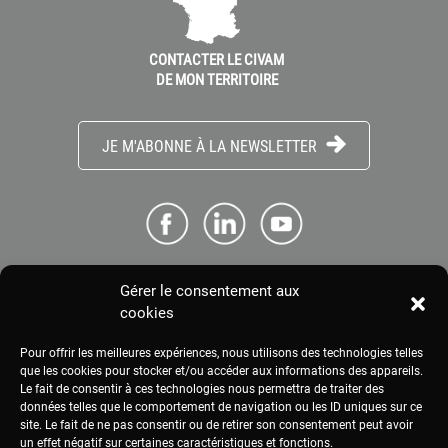
CONTACTER LE CIVAM
DE MON TERRITOIRE
JE M'ABONNE À LA NEWSLETTER
Gérer le consentement aux
ME CONNECTER
cookies
Pour offrir les meilleures expériences, nous utilisons des technologies telles
ESPACE PRESSE
que les cookies pour stocker et/ou accéder aux informations des appareils.
Le fait de consentir à ces technologies nous permettra de traiter des
données telles que le comportement de navigation ou les ID uniques sur ce
site. Le fait de ne pas consentir ou de retirer son consentement peut avoir
MENTIONS LÉGALES
un effet négatif sur certaines caractéristiques et fonctions.