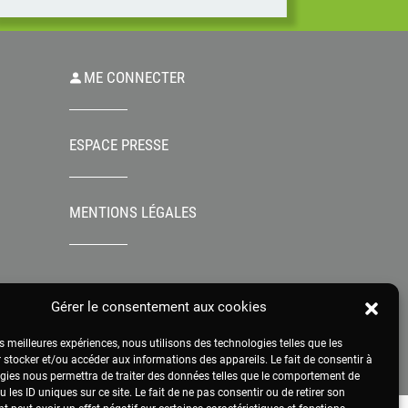
week-end, pa
Des arbitrages sont en cours pour réaffecter
les centaines de millions d’euros de
reliquats d’aides à la Conversion à
l’Agriculture Biologique (CAB) prévus dans la
PAC qui n’ont pas été consommés. Alors
ME CONNECTER
que le monde agro industriel fait pression
pour que cet argent public soit
majoritairement affecté aux aides à
ESPACE PRESSE
l’investissement qui nourrissent
l’intensification de l’agriculture, le réseau des
Civam plaide pour que cet argent public
continue à soutenir la transition
MENTIONS LÉGALES
agroécologique d’un maximum des fermes
sur tous les territoires.
Gérer le consentement aux cookies
es meilleures expériences, nous utilisons des technologies telles que les
 stocker et/ou accéder aux informations des appareils. Le fait de consentir à
gies nous permettra de traiter des données telles que le comportement de
 les ID uniques sur ce site. Le fait de ne pas consentir ou de retirer son