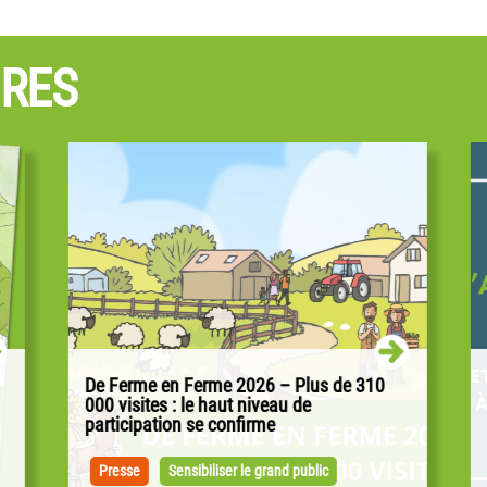
IRES
De Ferme en Ferme 2026 – Plus de 310
000 visites : le haut niveau de
participation se confirme
Alors que l’alimentation, la souveraineté
alimentaire et la transition agricole occupent
Presse
Sensibiliser le grand public