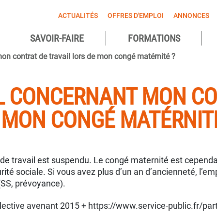
ACTUALITÉS
OFFRES D'EMPLOI
ANNONCES
SAVOIR-FAIRE
FORMATIONS
agnes
mon contrat de travail lors de mon congé matérnité ?
ntes
-IL CONCERNANT MON C
E MON CONGÉ MATÉRNITÉ
de travail est suspendu. Le congé maternité est cependant
ité sociale. Si vous avez plus d’un an d’ancienneté, l’empl
(SS, prévoyance).
llective avenant 2015 + https://www.service-public.fr/par