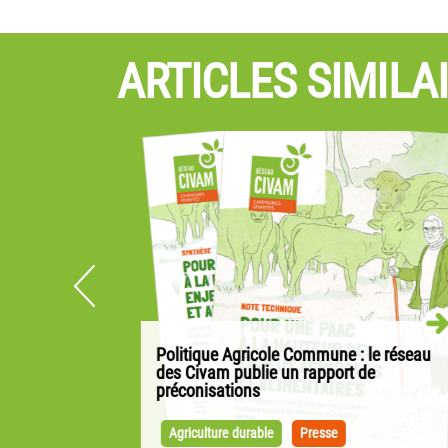
ARTICLES SIMILA
Politique Agricole Commune : le réseau
idaire en
des Civam publie un rapport de
préconisations
ut Bocage
Alors que les négociations pour la PAC ont
e
débuté sur la base des propositions de la
Agriculture durable
Presse