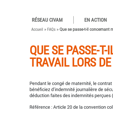
RÉSEAU CIVAM
EN ACTION
Pour des
»
»
camp
Accueil
FAQs
Que se passe-t-il concernant 
viva
QUE SE PASSE-T
TRAVAIL LORS D
Pendant le congé de maternité, le contrat 
bénéficiez d’indemnité journalière de sécur
déduction faites des indemnités perçues 
Référence : Article 20 de la convention co