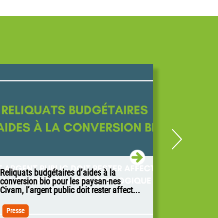
Reliquats budgétaires d’aides à la
De Ferme en
conversion bio pour les paysan·nes
découverte 
Civam, l’argent public doit rester affect...
alimentatio
Paris, le 21 avril 2026
Les 25 et 2
revient pour
Presse
Accueil