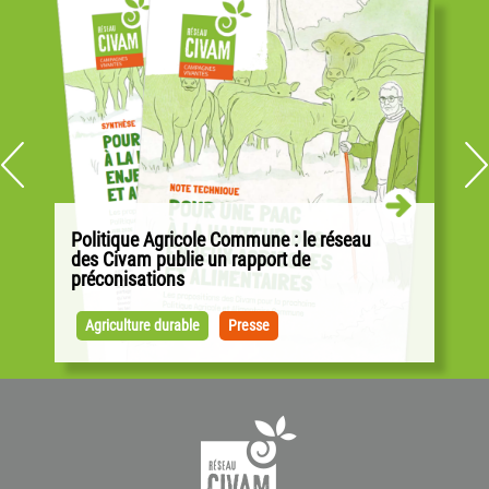
Politique Agricole Commune : le réseau
des Civam publie un rapport de
préconisations
Alors que les négociations pour la PAC ont
débuté sur la base des propositions de la
Agriculture durable
Presse
Commission européenne, les Civam publient...