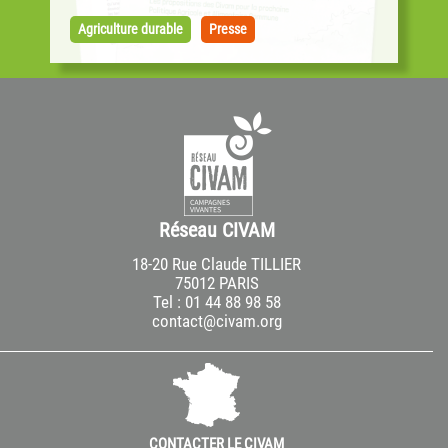
Alors que les négociations pour la PAC ont
débuté sur la base des propositions de la
Agriculture durable
Presse
Commission européenne, les Civam publient...
Réseau CIVAM
18-20 Rue Claude TILLIER
75012 PARIS
Tel : 01 44 88 98 58
contact@civam.org
CONTACTER LE CIVAM