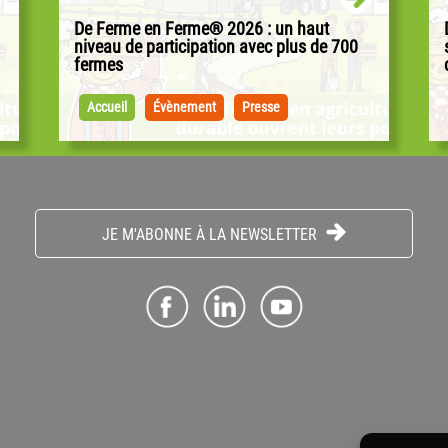
De Ferme en Ferme® 2026 : un haut
niveau de participation avec plus de 700
fermes
®
Cette 33e édition suit les chiffres de l’édition
précédente, une année record, et ce dans un
Accueil
Évènement
Presse
.
contexte où l’agriculture est au cœur de...
JE M'ABONNE À LA NEWSLETTER