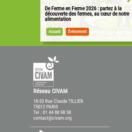
s de 310
De Ferme en Ferme 2026 : partez à la
découverte des fermes, au cœur de notre
alimentation
eraineté
Les 25 et 26 avril 2026, De Ferme en Ferme
cole occupent
revient pour sa 33ᵉ édition ! Pendant un
ic
Accueil
Évènement
at...
week-end, paysannes et paysans invitent le..
Réseau CIVAM
18-20 Rue Claude TILLIER
75012 PARIS
Tel : 01 44 88 98 58
contact@civam.org