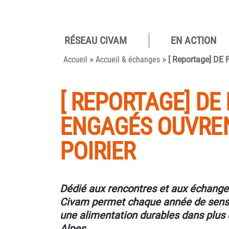
RÉSEAU CIVAM
EN ACTION
Pour des
»
»
camp
Accueil
Accueil & échanges
[ Reportage] DE 
viva
[ REPORTAGE] DE
ENGAGÉS OUVREN
POIRIER
Dédié aux rencontres et aux échange
Civam permet chaque année de sensibi
une alimentation durables dans plus
Alpes