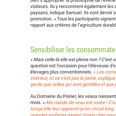
bien s’approprier la philosophie de l’évén
visiteurs. Ils y rencontrent également les 
paysans, indique Samuel. Ils vont devoir s’
promotion. » Tous les participants signent
rapport aux critères de l’agriculture durabl
Sensibiliser les consommate
« Mais celle-là elle est pleine non ? C’est
question est l’occasion pour l’éleveuse d
élevages plus conventionnels.
«
Les
corne
intérieur, ici ce n’est pas la peine, expliq
garde que celles qui sont gentilles et que
Au Domaine du Poirier, les veaux naissent
mois. «
Ma viande de veau est rosée ! C’es
lorsqu’elle leur apprend qu’en circuit lon
grandes surfaces payent moins cher pour 