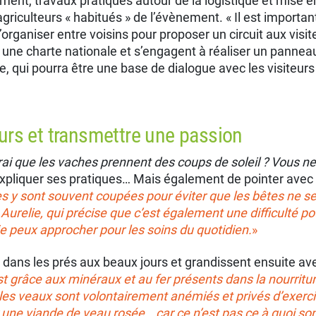
ement, travaux pratiques autour de la logistique et mise e
agriculteurs « habitués » de l’évènement. « Il est importa
organiser entre voisins pour proposer un circuit aux visite
 une charte nationale et s’engagent à réaliser un pannea
e, qui pourra être une base de dialogue avec les visiteurs 
urs et transmettre une passion
 vrai que les vaches prennent des coups de soleil ? Vous n
’expliquer ses pratiques… Mais également de pointer avec
s y sont souvent coupées pour éviter que les bêtes ne se 
ue Aurelie, qui précise que c’est également une difficulté p
 je peux approcher pour les soins du quotid
ien.
»
 dans les prés aux beaux jours et grandissent ensuite av
t grâce aux minéraux et au fer présents dans la nourritur
g, les veaux sont volontairement anémiés et privés d’exerc
une viande de veau rosée… car ce n’est pas ce à quoi s