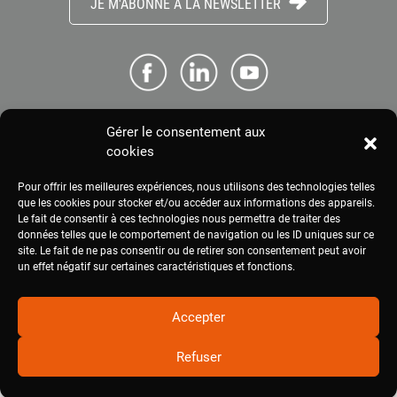
JE M'ABONNE À LA NEWSLETTER
Gérer le consentement aux
ME CONNECTER
cookies
Pour offrir les meilleures expériences, nous utilisons des technologies telles
ESPACE PRESSE
que les cookies pour stocker et/ou accéder aux informations des appareils.
Le fait de consentir à ces technologies nous permettra de traiter des
données telles que le comportement de navigation ou les ID uniques sur ce
site. Le fait de ne pas consentir ou de retirer son consentement peut avoir
MENTIONS LÉGALES
un effet négatif sur certaines caractéristiques et fonctions.
Accepter
Refuser
2020
civam.org
|
Site réalisé par Terre Nourricière