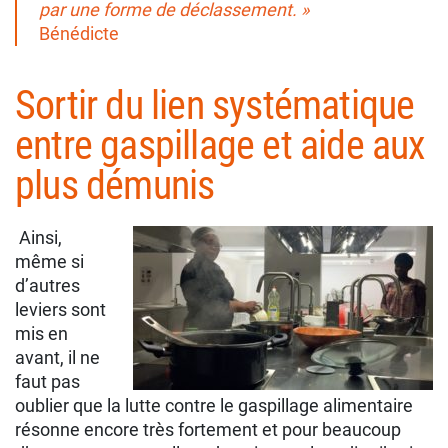
par une forme de déclassement. »
Bénédicte
Sortir du lien systématique
entre gaspillage et aide aux
plus démunis
Ainsi,
même si
d’autres
leviers sont
mis en
avant, il ne
faut pas
oublier que la lutte contre le gaspillage alimentaire
résonne encore très fortement et pour beaucoup